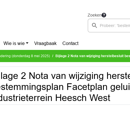
Zoeken
Wie is wie
Vraagbaak
Contact
dering (donderdag 8 mei 2025)
Bijlage 2 Nota van wijziging herstelbesluit bestemmingsplan Facetplan geluidszone ge
jlage 2 Nota van wijziging herste
stemmingsplan Facetplan gelu
dustrieterrein Heesch West