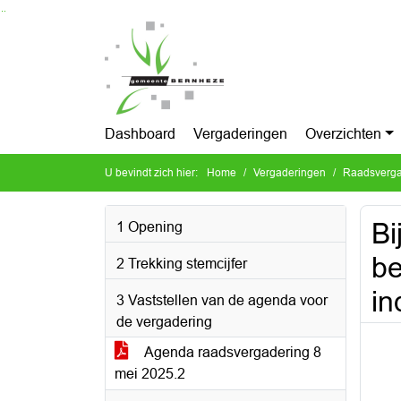
Ga naar de inhoud van deze pagina
Ga naar het zoeken
Ga naar het menu
Dashboard
Vergaderingen
Overzichten
U bevindt zich hier:
Home
Vergaderingen
Raadsverga
Bi
1 Opening
be
2 Trekking stemcijfer
in
3 Vaststellen van de agenda voor
de vergadering
Agenda raadsvergadering 8
mei 2025.2