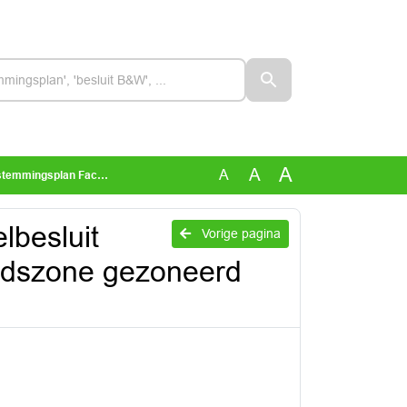
A
A
A
zoneerd industrieterrein Heesch West
lbesluit
Vorige pagina
idszone gezoneerd