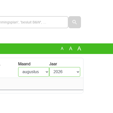
A
A
A
6
Maand
Jaar