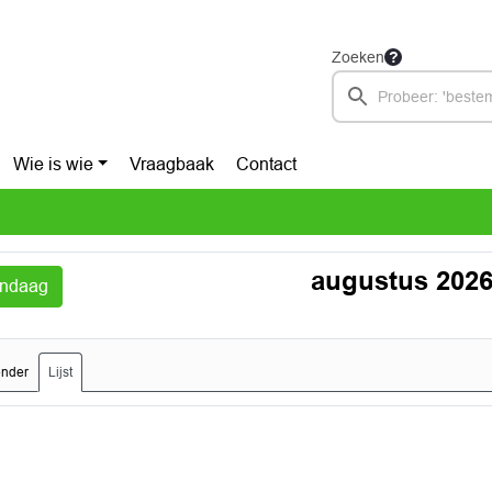
Zoeken
Wie is wie
Vraagbaak
Contact
augustus 202
ndaag
ender
Lijst