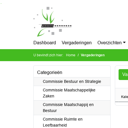
Ga naar de inhoud van deze pagina
Ga naar het zoeken
Ga naar het menu
Dashboard
Vergaderingen
Overzichten
U bevindt zich hier:
Home
Vergaderingen
Categorieën
Va
Commissie Bestuur en Strategie
Commissie Maatschappelijke
Zaken
Kal
Commissie Maatschappij en
Bestuur
Commissie Ruimte en
Leefbaarheid