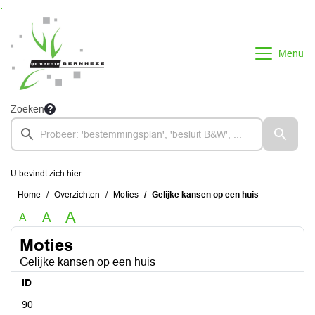
Ga naar de inhoud van deze pagina
Ga naar het zoeken
Ga naar het menu
Menu
Zoeken
U bevindt zich hier:
Home
Overzichten
Moties
Gelijke kansen op een huis
A
A
A
Moties
Gelijke kansen op een huis
ID
90